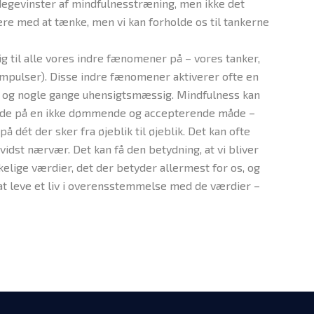
idegevinster af mindfulnesstræning, men ikke det
re med at tænke, men vi kan forholde os til tankerne
g til alle vores indre fænomener på – vores tanker,
mpulser). Disse indre fænomener aktiverer ofte en
 og nogle gange uhensigtsmæssig. Mindfulness kan
lstede på en ikke dømmende og accepterende måde –
ét der sker fra øjeblik til øjeblik. Det kan ofte
evidst nærvær. Det kan få den betydning, at vi bliver
rkelige værdier, det der betyder allermest for os, og
 at leve et liv i overensstemmelse med de værdier –