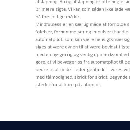
afslapning. Ro og afslapning er ofte nogle s
primære sigte. Vi kan som sådan ikke lade væ
på forskellige måder.
Mindfulness er en særlig måde at forholde si
følelser, fornemmelser og impulser (handlei
automatpilot, som kan være hensigtsmæssig
siges at være evnen til at være bevidst ti
med en nysgerrig og venlig opmærksomhed på d
gøre, at vi bevæger os fra automatpilot til b
bedre til at finde – eller genfinde – vores vi
med tålmodighed, skridt for skridt, begynde
istedet for at køre på autopilot.