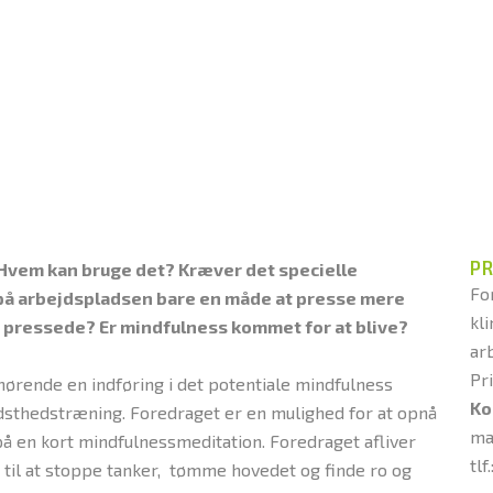
P
 Hvem kan bruge det? Kræver det specielle
Fo
på arbejdspladsen bare en måde at presse mere
kli
r pressede? Er mindfulness kommet for at blive?
ar
Pr
lhørende en indføring i det potentiale mindfulness
Ko
thedstræning. Foredraget er en mulighed for at opnå
ma
 en kort mindfulnessmeditation. Foredraget afliver
tlf
 til at stoppe tanker, tømme hovedet og finde ro og