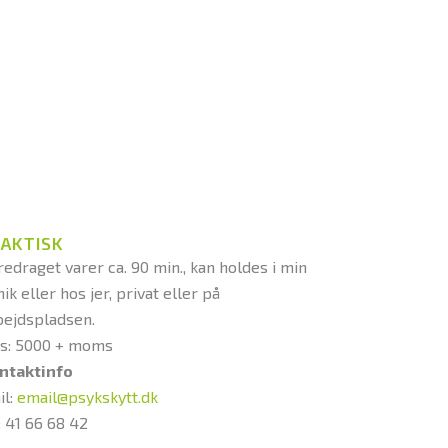
RAKTISK
redraget varer ca. 90 min., kan holdes i min
nik eller hos jer, privat eller på
bejdspladsen.
is: 5000 + moms
ntaktinfo
il:
email@psykskytt.dk
.: 41 66 68 42