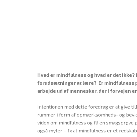
Hvad er mindfulness og hvad er det ikke?
forudsætninger at lære? Er mindfulness 
arbejde ud af mennesker, der i forvejen e
Intentionen med dette foredrag er at give ti
rummer i form af opmærksomheds- og bevids
viden om mindfulness og få en smagsprøve på
også myter – fx at mindfulness er et redskab